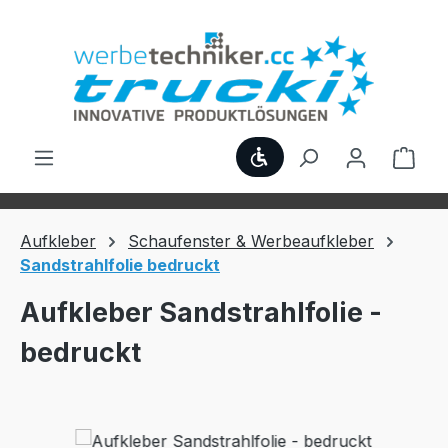
Zum Hauptinhalt springen
Werkzeugleiste anzei
Ware
Aufkleber
Schaufenster & Werbeaufkleber
Sandstrahlfolie bedruckt
Aufkleber Sandstrahlfolie -
bedruckt
Bildergalerie überspringen