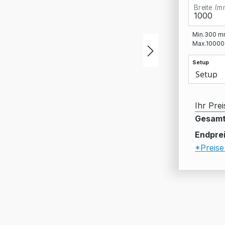
Breite (m
Min.
300
m
Max.
10000
Setup
Ihr Prei
Gesamt
Endprei
*Preise