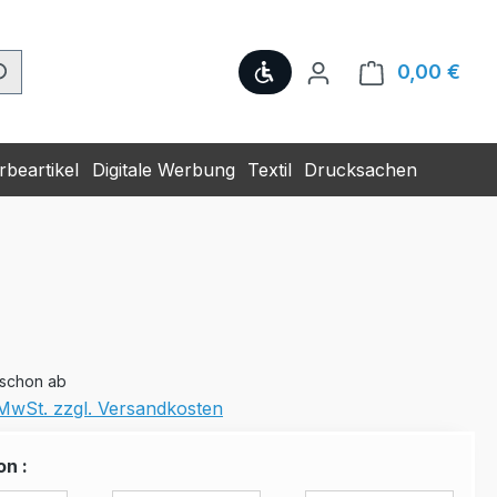
Werkzeugleiste anzeige
0,00 €
Ware
beartikel
Digitale Werbung
Textil
Drucksachen
 schon ab
. MwSt. zzgl. Versandkosten
on :