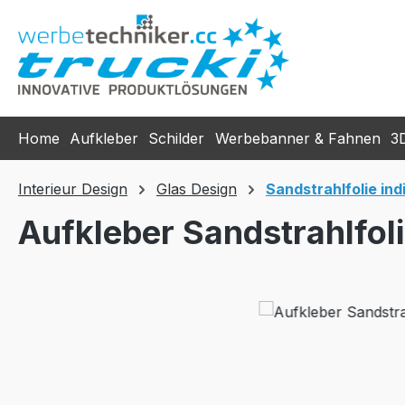
m Hauptinhalt springen
Zur Suche springen
Zur Hauptnavigation springen
Home
Aufkleber
Schilder
Werbebanner & Fahnen
3
Interieur Design
Glas Design
Sandstrahlfolie indi
Aufkleber Sandstrahlfol
Bildergalerie überspringen