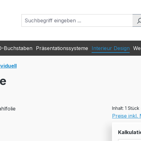
D-Buchstaben
Präsentationssysteme
Interieur Design
Wer
viduell
ie
Inhalt:
1 Stück
Preise inkl
Kalkulati