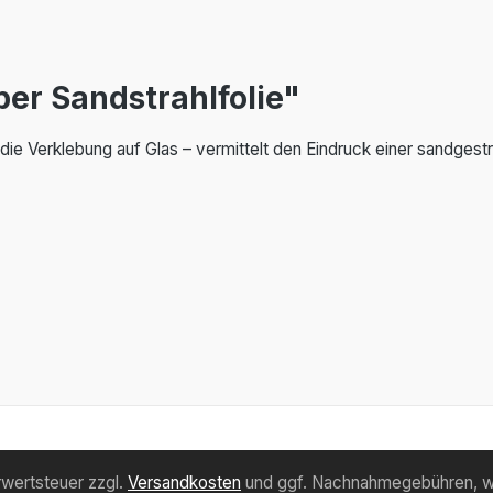
er Sandstrahlfolie"
 die Verklebung auf Glas – vermittelt den Eindruck einer sandgest
hrwertsteuer zzgl.
Versandkosten
und ggf. Nachnahmegebühren, w