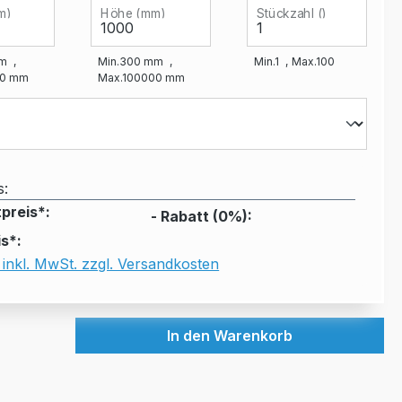
m)
Höhe (mm)
Stückzahl ()
m
Min.
300
mm
Min.
1
Max.
100
0
mm
Max.
100000
mm
s:
preis*:
- Rabatt (
0
%):
s*:
 inkl. MwSt. zzgl. Versandkosten
In den Warenkorb