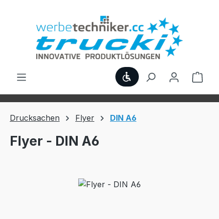
Zum Hauptinhalt springen
Werkzeugleiste anzei
Ware
Drucksachen
Flyer
DIN A6
Flyer - DIN A6
Bildergalerie überspringen