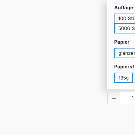
Auflage
100 St
5000 S
a
Papier
glänze
Papierst
135g
Produkt