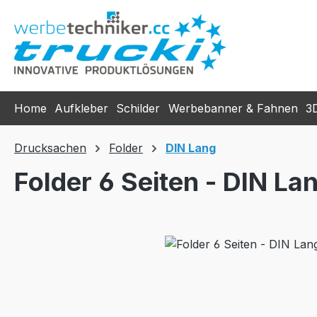
m Hauptinhalt springen
Zur Suche springen
Zur Hauptnavigation springen
Home
Aufkleber
Schilder
Werbebanner & Fahnen
3
Drucksachen
Folder
DIN Lang
Folder 6 Seiten - DIN L
Bildergalerie überspringen