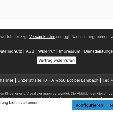
hrwertsteuer zzgl.
Versandkosten
und ggf. Nachnahmegebühren, w
atenschutz
|
AGB
|
Widerruf
|
Impressum
|
Dienstleistung
Vertrag widerrufen
hanner | Linzerstraße 10 - A-4650 Edt bei Lambach | Tel: 
en KI-generierte Visualisierungen verwendet. Die Abbildungen dienen de
iche Produkt kann je nach Ausführung, Material, Farbe und Gestaltung a
rung bieten zu können.
Konfigurieren
N