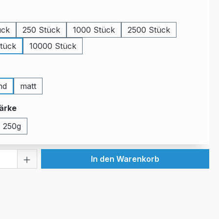
auswählen
ück
250 Stück
1000 Stück
2500 Stück
tück
10000 Stück
uswählen
nd
matt
auswählen
ärke
250g
 Anzahl: Gib den gewünschten Wert ein 
In den Warenkorb