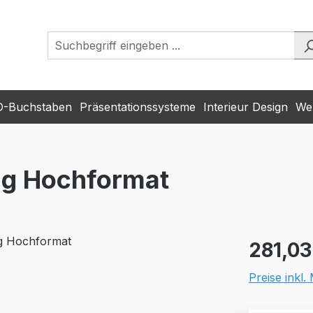
D-Buchstaben
Präsentationssysteme
Interieur Design
Wer
ang Hochformat
Regulärer Pr
281,03
Preise inkl