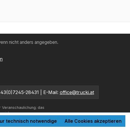
enn nicht anders angegeben.
en
+43(0)7245-28431 | E-Mail:
office@trucki.at
r Veranschaulichung; das
bweichen.
ur technisch notwendige
Alle Cookies akzeptieren