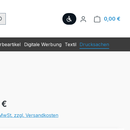
Werkzeugleiste anzeige
0,00 €
Ware
beartikel
Digitale Werbung
Textil
Drucksachen
eis:
 €
. MwSt. zzgl. Versandkosten