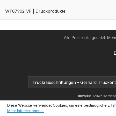
WT87902-VF | Druckprodukte
Alle Preise inkl. gesetzl. Me
D
Trucki Beschriftungen - Gerhard Truckent
Hinweis:
Teilweise werd
tatsächl
Diese Website verwendet Cookies, um eine bestmögliche Erfah
Mehr Informationen ...