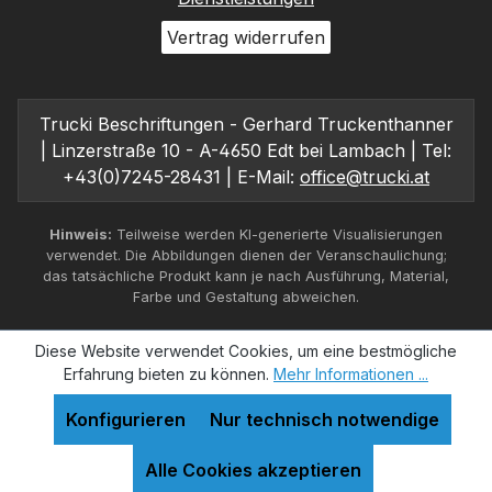
Auswahl aus drei verschiedenen Formaten (60 und 100
Vertrag widerrufen
cm.) Rahmen in Schwarz oder Weiß AufhängenDer
Rahmen hängt 2 cm von der Wand entfernt und wird
mit einem Z-Profil befestigt. Das Z-Profil erhalten Sie
bei Ihrer Bestellung. Technische Daten:Drucktechnik:
Trucki Beschriftungen - Gerhard Truckenthanner
SublimationRahmenmaterial: Schwarzes oder weiß
| Linzerstraße 10 - A-4650 Edt bei Lambach | Tel:
AluminiumRahmenstärke: 3 cmBlattmaterial:
+43(0)7245-28431 | E-Mail:
office@trucki.at
Hartfaserplatte perforiertPlattenstärke: 3,2
mmAkustisches Material: 100% recycelbare Polyester-
Obermaterial mit einer Rückseite aus recycelten
Hinweis:
Teilweise werden KI-generierte Visualisierungen
Jeans.Akustische Werte (AW): 0,65Formate: 60 und 100
verwendet. Die Abbildungen dienen der Veranschaulichung;
cm
das tatsächliche Produkt kann je nach Ausführung, Material,
Farbe und Gestaltung abweichen.
Diese Website verwendet Cookies, um eine bestmögliche
Erfahrung bieten zu können.
Mehr Informationen ...
Konfigurieren
Nur technisch notwendige
Alle Cookies akzeptieren