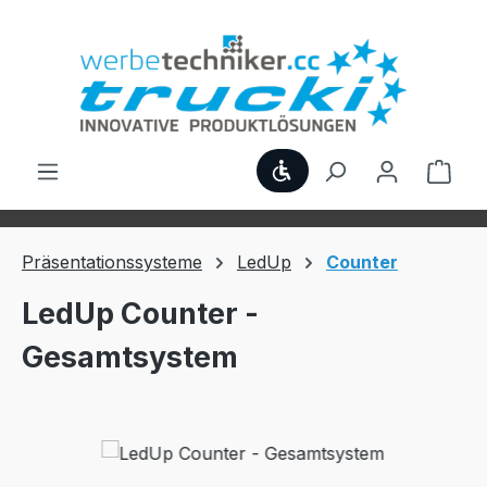
Zum Hauptinhalt springen
Werkzeugleiste anzei
Ware
Präsentationssysteme
LedUp
Counter
LedUp Counter -
Gesamtsystem
Bildergalerie überspringen