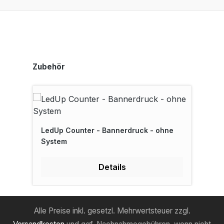
Produktgalerie überspringen
Zubehör
LedUp Counter - Bannerdruck - ohne
System
Details
Alle Preise inkl. gesetzl. Mehrwertsteuer zzgl.