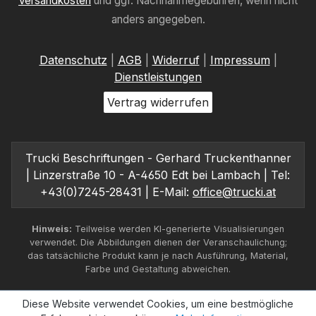
Versandkosten
und ggf. Nachnahmegebühren, wenn nicht
anders angegeben.
Datenschutz
|
AGB
|
Widerruf
|
Impressum
|
Dienstleistungen
Vertrag widerrufen
Trucki Beschriftungen - Gerhard Truckenthanner
| Linzerstraße 10 - A-4650 Edt bei Lambach | Tel:
+43(0)7245-28431 | E-Mail:
office@trucki.at
Hinweis:
Teilweise werden KI-generierte Visualisierungen
verwendet. Die Abbildungen dienen der Veranschaulichung;
das tatsächliche Produkt kann je nach Ausführung, Material,
Farbe und Gestaltung abweichen.
Diese Website verwendet Cookies, um eine bestmögliche