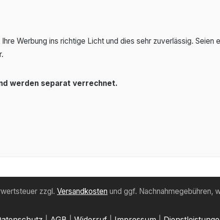
re Werbung ins richtige Licht und dies sehr zuverlässig. Seien
r.
und werden separat verrechnet.
hrwertsteuer zzgl.
Versandkosten
und ggf. Nachnahmegebühren, w
atenschutz
|
AGB
|
Widerruf
|
Impressum
|
Dienstleistung