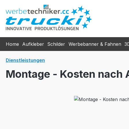
m Hauptinhalt springen
Zur Suche springen
Zur Hauptnavigation springen
Home
Aufkleber
Schilder
Werbebanner & Fahnen
3
Dienstleistungen
Montage - Kosten nach
Bildergalerie überspringen