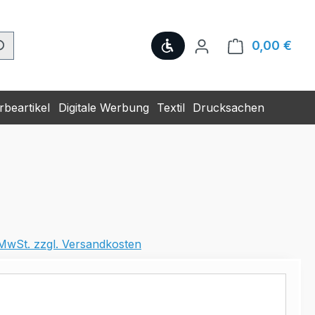
Werkzeugleiste anzeige
0,00 €
Ware
beartikel
Digitale Werbung
Textil
Drucksachen
. MwSt. zzgl. Versandkosten