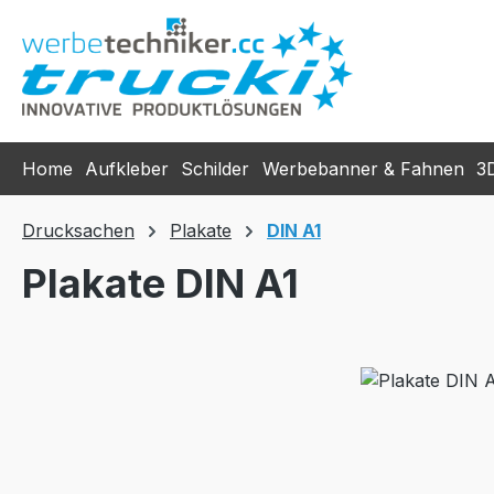
m Hauptinhalt springen
Zur Suche springen
Zur Hauptnavigation springen
Home
Aufkleber
Schilder
Werbebanner & Fahnen
3
Drucksachen
Plakate
DIN A1
Plakate DIN A1
Bildergalerie überspringen