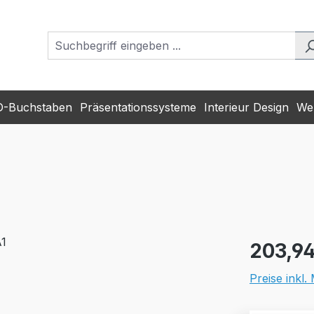
D-Buchstaben
Präsentationssysteme
Interieur Design
Wer
Regulärer Pr
203,94
Preise inkl