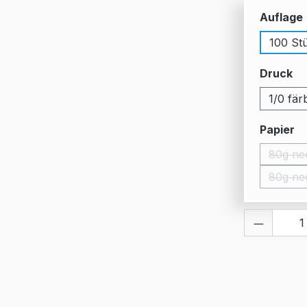
Auflage
100 St
au
Druck
1/0 fär
a
Papier
80g ne
80g ne
Produkt