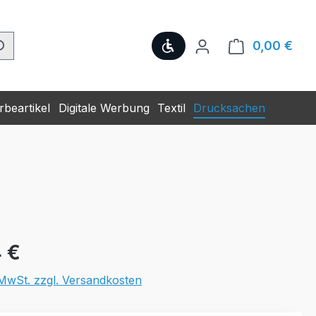
Werkzeugleiste anzeige
0,00 €
Ware
beartikel
Digitale Werbung
Textil
Drucksachen
eis:
 €
. MwSt. zzgl. Versandkosten