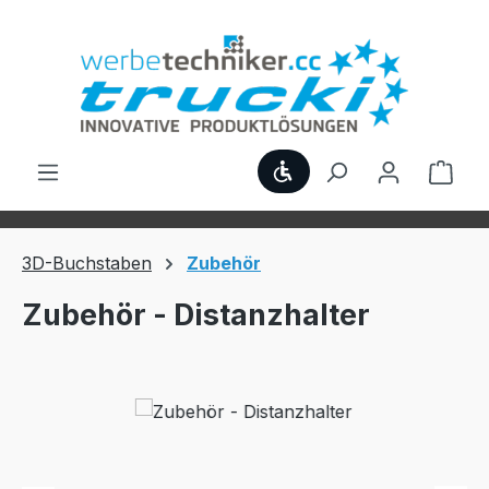
Zum Hauptinhalt springen
Werkzeugleiste anzei
Ware
3D-Buchstaben
Zubehör
Zubehör - Distanzhalter
Bildergalerie überspringen