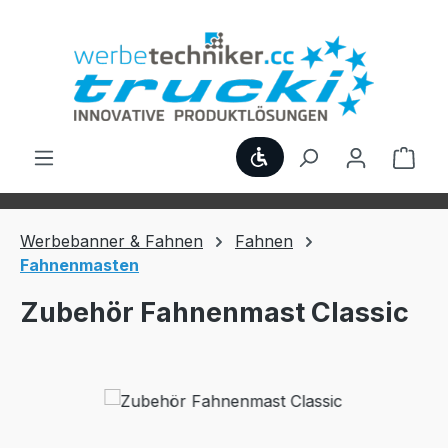
Zum Hauptinhalt springen
Werkzeugleiste anzei
Ware
Werbebanner & Fahnen
Fahnen
Fahnenmasten
Zubehör Fahnenmast Classic
Bildergalerie überspringen