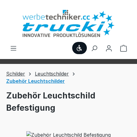
Zum Hauptinhalt springen
Werkzeugleiste anzei
Ware
Schilder
Leuchtschilder
Zubehör Leuchtschilder
Zubehör Leuchtschild
Befestigung
Bildergalerie überspringen