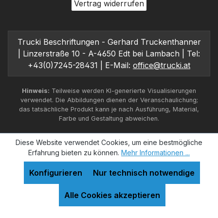
Vertrag widerrufen
Trucki Beschriftungen - Gerhard Truckenthanner
| Linzerstraße 10 - A-4650 Edt bei Lambach | Tel:
+43(0)7245-28431 | E-Mail:
office@trucki.at
Hinweis:
Teilweise werden KI-generierte Visualisierungen
verwendet. Die Abbildungen dienen der Veranschaulichung;
das tatsächliche Produkt kann je nach Ausführung, Material,
Farbe und Gestaltung abweichen.
Diese Website verwendet Cookies, um eine bestmögliche
Erfahrung bieten zu können.
Mehr Informationen ...
Konfigurieren
Nur technisch notwendige
Alle Cookies akzeptieren