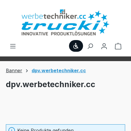
Zum Hauptinhalt springen
Werkzeugleiste anzei
Ware
Banner
dpv.werbetechniker.cc
dpv.werbetechniker.cc
Keine Produkte gefunden.