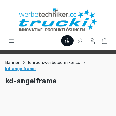
Zum Hauptinhalt springen
Werkzeugleiste anzei
Ware
Banner
lehrach.werbetechniker.cc
kd-angelframe
kd-angelframe