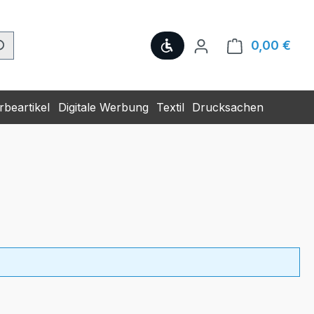
Werkzeugleiste anzeige
0,00 €
Ware
beartikel
Digitale Werbung
Textil
Drucksachen