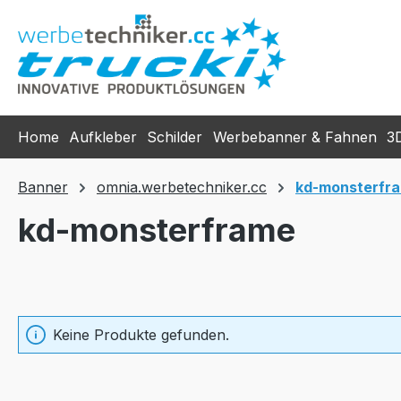
m Hauptinhalt springen
Zur Suche springen
Zur Hauptnavigation springen
Home
Aufkleber
Schilder
Werbebanner & Fahnen
3
Banner
omnia.werbetechniker.cc
kd-monsterfr
kd-monsterframe
Keine Produkte gefunden.