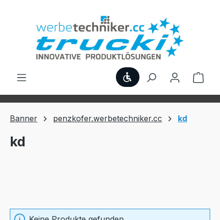
Zum Hauptinhalt springen
Werkzeugleiste anzei
Ware
Banner
penzkofer.werbetechniker.cc
kd
kd
Keine Produkte gefunden.