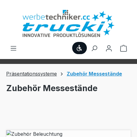
Zum Hauptinhalt springen
Werkzeugleiste anzei
Ware
Präsentationssysteme
Zubehör Messestände
Zubehör Messestände