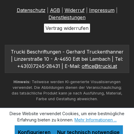
Datenschutz
|
AGB
|
Widerruf
|
Impressum
|
Dienstleistungen
Vertrag widerrufen
Trucki Beschriftungen - Gerhard Truckenthanner
| Linzerstraße 10 - A-4650 Edt bei Lambach | Tel:
+43(0)7245-28431 | E-Mail:
office@trucki.at
Hinweis:
Teilweise werden KI-generierte Visualisierungen
verwendet. Die Abbildungen dienen der Veranschaulichung;
das tatsächliche Produkt kann je nach Ausführung, Material,
Farbe und Gestaltung abweichen.
Diese Website verwendet Cookies, um eine bestmögliche
Erfahrung bieten zu können.
Mehr Informationen ...
Konfigurieren
Nur technisch notwendige