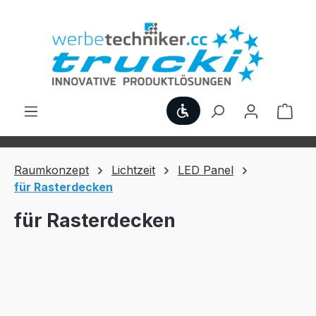
Zum Hauptinhalt springen
Werkzeugleiste anzei
Ware
Raumkonzept
Lichtzeit
LED Panel
für Rasterdecken
für Rasterdecken