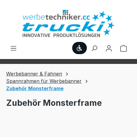
Zum Hauptinhalt springen
Werkzeugleiste anzei
Ware
Werbebanner & Fahnen
Spannrahmen für Werbebanner
Zubehör Monsterframe
Zubehör Monsterframe