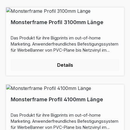
Monsterframe Profil 3100mm Länge
Das Produkt für ihre Bigprints im out-of-home
Marketing. Anwenderfreundliches Befestigungssystem
für WerbeBanner von PVC-Plane bis Netzvinyl im
Außen- und Innenbereich. Alle Teile sind robust,
langlebig, hochwertig und wiederverwendbar. Das
Details
Banner kann von einer Person, ohne Demontage des
Rahmens und ohne Werkzeug auf- und abgehängt
werden. Fragen sie uns, wir beraten sie gerne. Silber
eloxierte Aluminiuprofile Ø50mm, Montagefertig
abgelängt,Preis je 1 Stange Länge: 3100mm
Durchmesser: Ø 50mm
Monsterframe Profil 4100mm Länge
Das Produkt für ihre Bigprints im out-of-home
Marketing. Anwenderfreundliches Befestigungssystem
für WerbeBanner von PVC-Plane bis Netzvinyl im