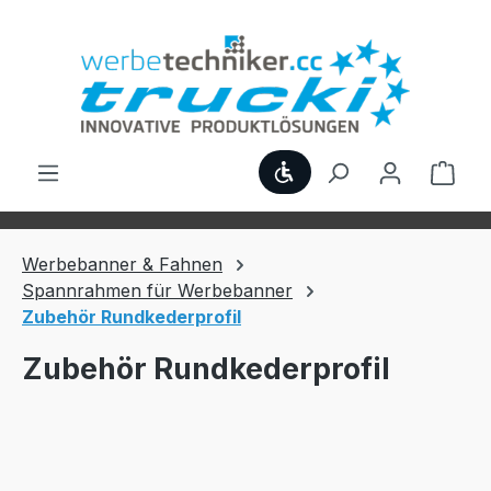
Zum Hauptinhalt springen
Werkzeugleiste anzei
Ware
Werbebanner & Fahnen
Spannrahmen für Werbebanner
Zubehör Rundkederprofil
Zubehör Rundkederprofil